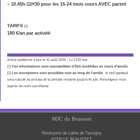
–
10.45h-11H30 pour les 15-24 mois cours AVEC parent
TARIFS
[2]
180 €/an par activité
Article publié/mis à jour le 31 août 2025 - Lu 2725 fois.
[1]
Ces informations sont susceptibles d'être modifiées en cours d'année.
[2]
Les inscriptions sont possibles tout au long de l'année
: le tarif appliqué
sera calculé au prorata de la période restante jusqu'à fin juin. Renseignez-vous
auprès de notre secrétariat
MJC du Beausset
Rond-point de Lattre de Tassigny
83330 LE BEAUSSET