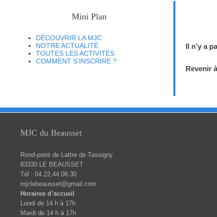
Mini Plan
DÉCOUVRIR LA MJC
NOTRE ACTUALITÉ
Il n’y a p
TOUTES LES ACTIVITÉS
COMMENT S’INSCRIRE ?
Revenir à
MJC du Beausset
Rond-point de Lattre de Tassigny
83330 LE BEAUSSET
Tél : 04.22.44.08.30
mjclebeausset@gmail.com
Horaires d’accueil
Lundi de 14 h à 17h
Mardi de 14 h à 17h