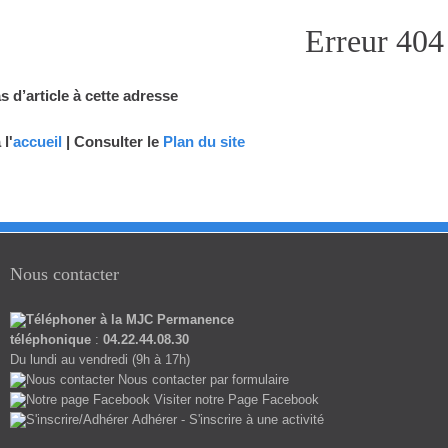
Erreur 404
as d’article à cette adresse
 l'
accueil
| Consulter le
Plan du site
Nous contacter
Permanence
téléphonique
:
04.22.44.08.30
Du lundi au vendredi (9h à 17h)
Nous contacter par formulaire
Visiter notre Page Facebook
Adhérer - S'inscrire à une activité