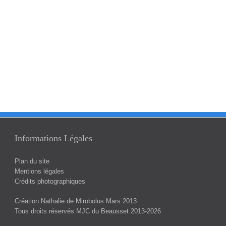
Informations Légales
Plan du site
Mentions légales
Crédits photographiques
Création
Nathalie de Mirobolus
Mars 2013
Tous droits réservés MJC du Beausset 2013-2026