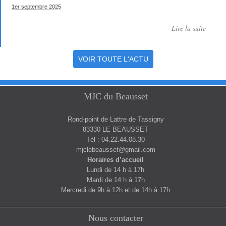
1er septembre 2025
Lire la suite
VOIR TOUTE L'ACTU
MJC du Beausset
Rond-point de Lattre de Tassigny
83330 LE BEAUSSET
Tél : 04.22.44.08.30
mjclebeausset@gmail.com
Horaires d’accueil
Lundi de 14 h à 17h
Mardi de 14 h à 17h
Mercredi de 9h à 12h et de 14h à 17h
Nous contacter