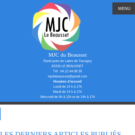
MENU
MJC du Beausset
Rond-point de Lattre de Tassigny
83330 LE BEAUSSET
Tél : 04.22.44.08.30
mjclebeausset@gmail.com
Horaires d’accueil
Lundi de 14 h à 17h
Mardi de 14 h à 17h
Mercredi de 9h à 12h et de 14h à 17h
LES DERNIERS ARTICLES PUBLIÉS...