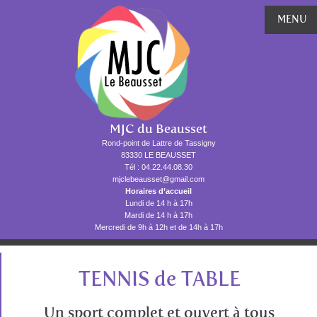
MENU
MJC du Beausset
Rond-point de Lattre de Tassigny
83330 LE BEAUSSET
Tél : 04.22.44.08.30
mjclebeausset@gmail.com
Horaires d’accueil
Lundi de 14 h à 17h
Mardi de 14 h à 17h
Mercredi de 9h à 12h et de 14h à 17h
TENNIS de TABLE
Un sport complet et ouvert à tous